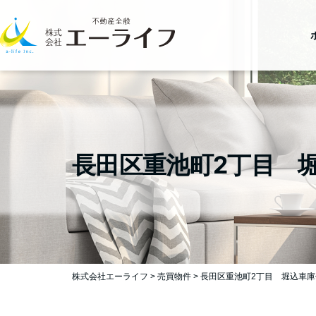
長田区重池町2丁目 
株式会社エーライフ
>
売買物件
>
長田区重池町2丁目 堀込車