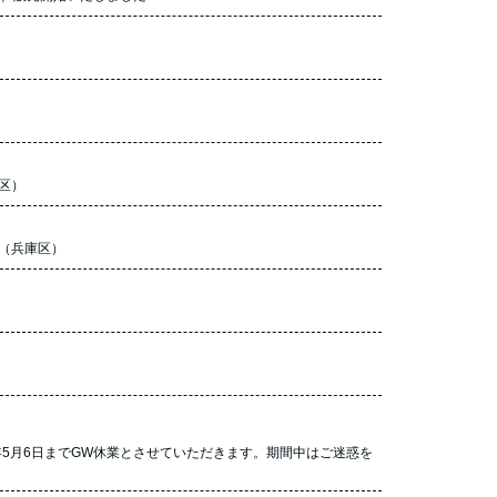
区）
（兵庫区）
。
年5月6日までGW休業とさせていただきます。期間中はご迷惑を
。