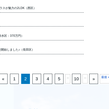
ラスが魅力の2LDK（西区）
水区：370万円）
売開始しました♪（長田区）
...
...
最後 
«
1
2
3
4
5
10
»