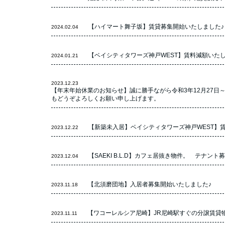
【ハイマート舞子坂】賃貸募集開始いたしました♪（
2024.02.04
【ベイシティタワーズ神戸WEST】賃料減額いたし
2024.01.21
2023.12.23
【年末年始休業のお知らせ】誠に勝手ながら令和3年12月27日
もどうぞよろしくお願い申し上げます。
【新築未入居】ベイシティタワーズ神戸WEST】
2023.12.22
【SAEKI B.L.D】カフェ居抜き物件。 テナン
2023.12.04
【北須磨団地】入居者募集開始いたしました♪
2023.11.18
【ワコーレルシア尼崎】JR尼崎駅すぐの分譲賃貸
2023.11.11