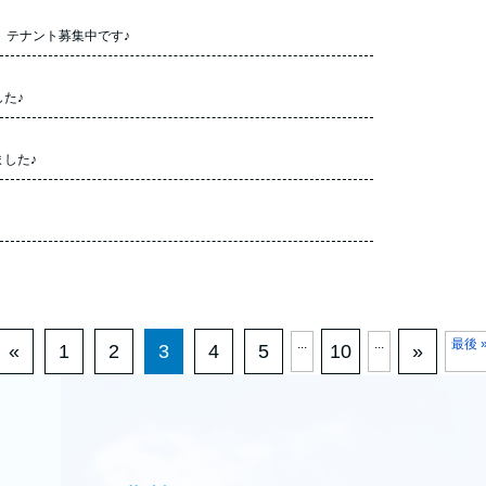
）テナント募集中です♪
た♪
した♪
...
...
最後 
«
1
2
3
4
5
10
»