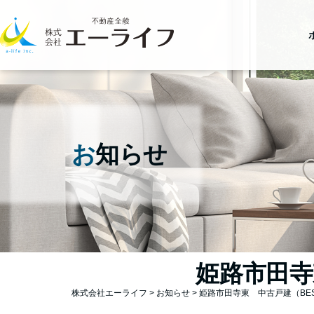
お
知らせ
姫路市田寺
株式会社エーライフ
>
お知らせ
>
姫路市田寺東 中古戸建（BE